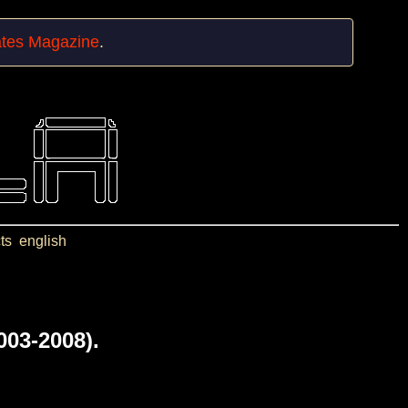
ates Magazine
.
ts
english
003-2008).