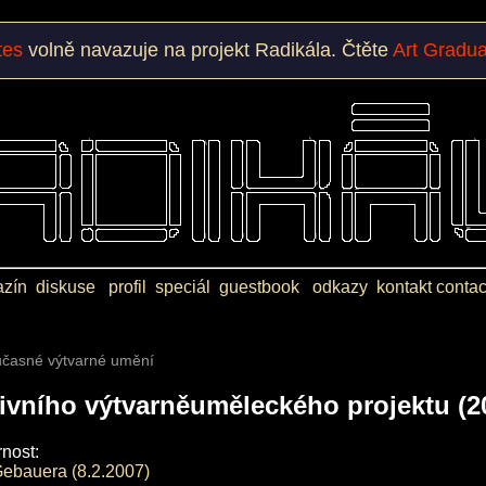
tes
volně navazuje na projekt Radikála. Čtěte
Art Gradu
zín
diskuse
profil
speciál
guestbook
odkazy
kontakt
contac
oučasné výtvarné umění
ktivního výtvarněuměleckého projektu (2
rnost:
 Gebauera (8.2.2007)