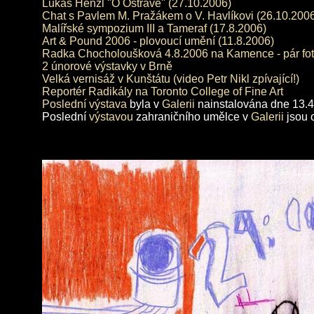
Lukáš Henzl "O Ostravě" (27.10.2006)
Chat s Pavlem M. Pražákem o V. Havlíkovi (26.10.200
Malířské sympozium III a Tameraf (17.8.2006)
Art & Pound 2006 - plovoucí umění (11.8.2006)
Radka Chocholoušková 4.8.2006 na Kamence - pár fot
2 únorové výstavky v Brně
Velká vernisáž v Kunštátu (video Petr Nikl zpívající!)
Reportér Radikály na Toronto College of Fine Art
Poslední výstava
byla v
Galerii
nainstalována dne 13.
Poslední
výstavou
zahraničního umělce v
Galerii
jsou 