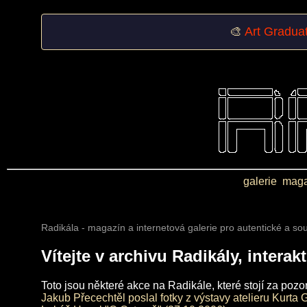
🎨
Art Gradua
galerie
maga
Radikála - magazín a internetová galerie pro autentické a s
Vítejte v archivu Radikály, intera
Toto jsou některé akce na Radikále, které stojí za pozo
Jakub Přecechtěl poslal fotky z výstavy atelieru Kurta